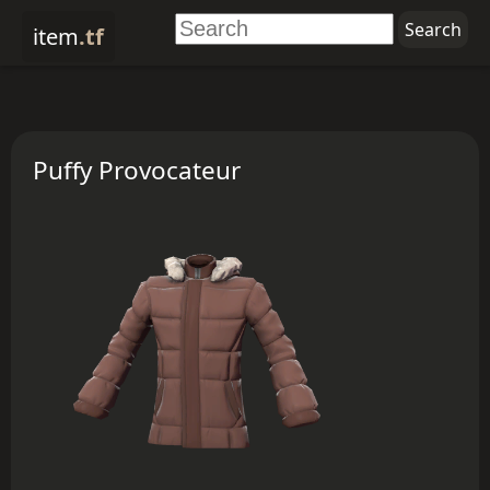
item
.tf
Puffy Provocateur